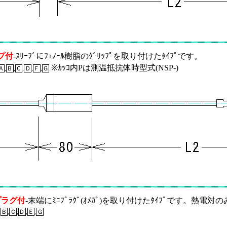
プ付
-ｽﾘｰﾌﾞにﾌｪﾉｰﾙ樹脂のｸﾞﾘｯﾌﾟを取り付けたﾀｲﾌﾟです。
※ｶｯｺ内Pは測温抵抗体時型式(NSP-)
Ａ
,
Ｂ
,
Ｃ
,
Ｄ
,
Ｆ
,
Ｇ
プラグ付
-末端にﾐﾆﾌﾟﾗｸﾞ(ｵﾒｶﾞ)を取り付けたﾀｲﾌﾟです。熱電対
,
Ｂ
,
Ｃ
,
Ｄ
,
Ｅ
,
Ｇ