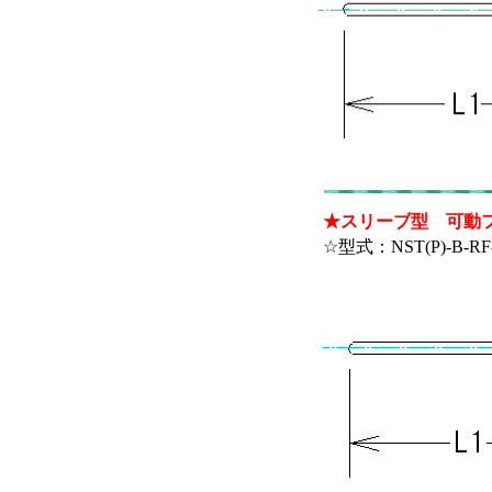
★スリーブ型 可動
☆型式：NST(P)-B-RF