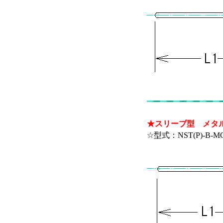
★スリーブ型 メタ
☆型式：NST(P)-B-MC