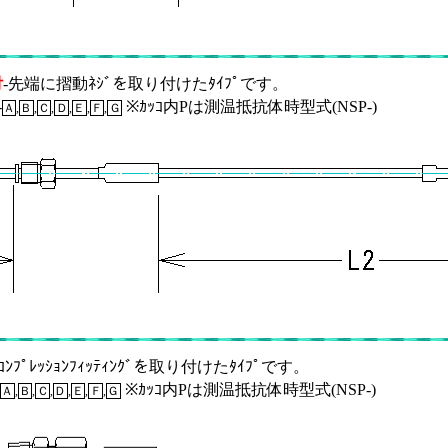
付
-先端に摺動ﾈｼﾞを取り付けたﾀｲﾌﾟです。
-
※ｶｯｺ内Pは測温抵抗体時型式(NSP-)
Ａ
,
Ｂ
,
Ｃ
,
Ｄ
,
Ｅ
,
Ｆ
,
Ｇ
-ｺﾝﾌﾟﾚｯｼｮﾝﾌｨｯﾃｨﾝｸﾞを取り付けたﾀｲﾌﾟです。
※ｶｯｺ内Pは測温抵抗体時型式(NSP-)
Ａ
,
Ｂ
,
Ｃ
,
Ｄ
,
Ｅ
,
Ｆ
,
Ｇ