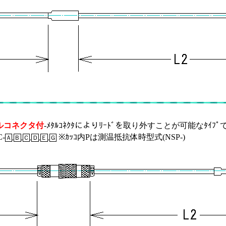
ルコネクタ付
-ﾒﾀﾙｺﾈｸﾀによりﾘｰﾄﾞを取り外すことが可能なﾀｲﾌﾟ
-
※ｶｯｺ内Pは測温抵抗体時型式(NSP-)
Ａ
,
Ｂ
,
Ｃ
,
Ｄ
,
Ｅ
,
Ｇ