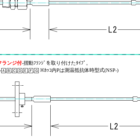
フランジ付
-摺動ﾌﾗﾝｼﾞを取り付けたﾀｲﾌﾟ。
-
※ｶｯｺ内Pは測温抵抗体時型式(NSP-)
Ａ
,
Ｂ
,
Ｃ
,
Ｄ
,
Ｅ
,
Ｆ
,
Ｇ