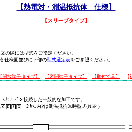
【熱電対・測温抵抗体 仕様】
【スリーブタイプ】
注文の際には型式をご指定ください。
、各仕様図並びに下部の
型式選定表
をご参照ください。
【開放端子タイプ】
【密閉端子タイプ】
【取付治具】
【
ﾞとｼｰｽとﾘｰﾄﾞを接続した一般的な加工です。
※ｶｯｺ内Pは測温抵抗体時型式(NSP-)
,
Ｃ
,
Ｄ
,
Ｅ
,
Ｇ