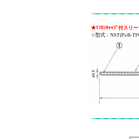
★ﾃﾌﾛﾝｷｬｯﾌﾟ付スリ
☆型式：NST(P)-B-TFC