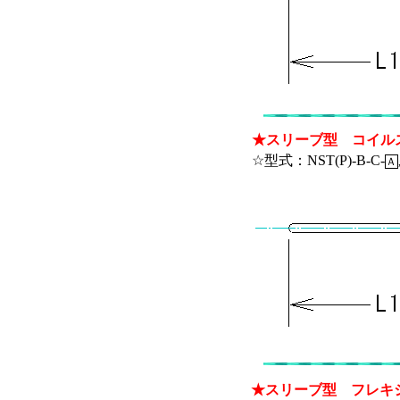
★スリーブ型 コイル
☆型式：NST(P)-B-C-
Ａ
★スリーブ型 フレキ