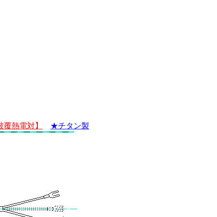
被覆熱電対
】
★チタン製