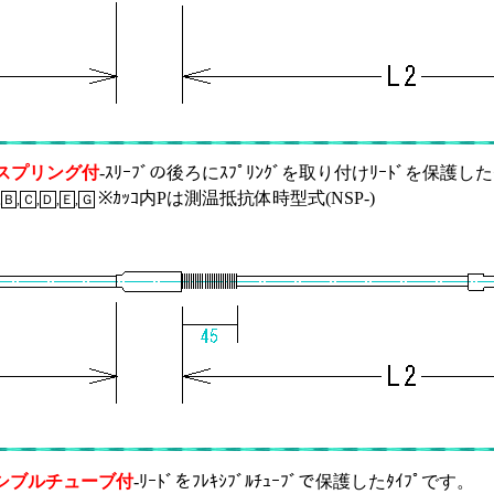
スプリング付
-ｽﾘｰﾌﾞの後ろにｽﾌﾟﾘﾝｸﾞを取り付けﾘｰﾄﾞを保護した
※ｶｯｺ内Pは測温抵抗体時型式(NSP-)
,
Ｂ
,
Ｃ
,
Ｄ
,
Ｅ
,
Ｇ
シブルチューブ付
-ﾘｰﾄﾞをﾌﾚｷｼﾌﾞﾙﾁｭｰﾌﾞで保護したﾀｲﾌﾟです。