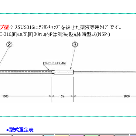
ーブ型
-ｼｰｽSUS316にﾃﾌﾛﾝｷｬｯﾌﾟを被せた薬液等用ﾀｲﾌﾟです。
-316
※ｶｯｺ内Pは測温抵抗体時型式(NSP-)
,
Ｂ
,6.0,
Ｄ
,
Ｅ
●型式選定表