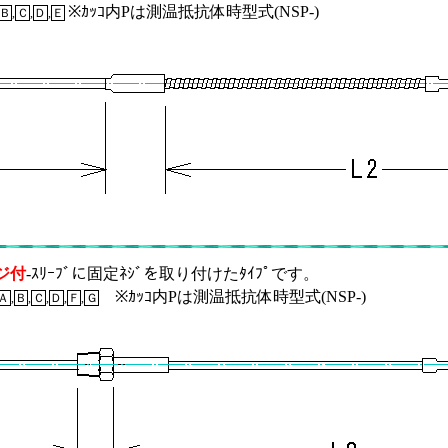
※ｶｯｺ内Pは測温抵抗体時型式(NSP-)
Ｂ
,
Ｃ
,
Ｄ
,
Ｅ
ジ付
-ｽﾘｰﾌﾞに固定ﾈｼﾞを取り付けたﾀｲﾌﾟです。
※ｶｯｺ内Pは測温抵抗体時型式(NSP-)
Ａ
,
Ｂ
,
Ｃ
,
Ｄ
,
Ｆ
,
Ｇ