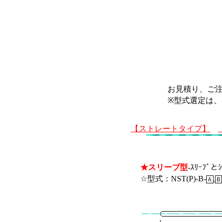
お見積り、ご
※型式選定は
【ストレートタイプ】
★スリーブ型
-ｽﾘｰﾌ
☆型式：NST(P)-B-
Ａ
,
Ｂ