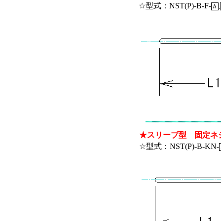
☆型式：NST(P)-B-F-
Ａ
,
★スリーブ型 固定ネ
☆型式：NST(P)-B-KN-