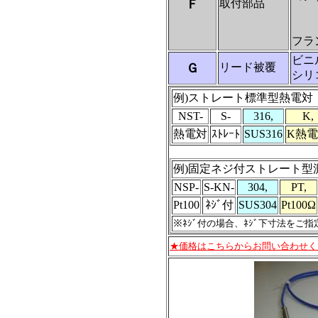
Ｆ
取付部品
PT
フラン
ビニ
Ｇ
リード被覆
シリ
例)ストレート標準型熱電対
NST-
S-
316,
K,
熱電対
ｽﾄﾚｰﾄ
SUS316
K熱
例)固定ネジ付ストレート型
NSP-
S-KN-
304,
PT,
Pt100
ﾈｼﾞ付
SUS304
Pt100Ω
※ﾈｼﾞ付の場合、ﾈｼﾞ下寸法をご
★価格はこちらからお問い合わせく