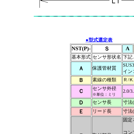
●型式選定表
NST(P)-
A
Ｓ
基本形式
センサ形状名
下記
SUS
Ａ
保護管材質
イン
Ｂ
素線の種類
Ｒ/Ｋ
センサ外径
Ｃ
2.0/3.
※単位：ミリ
Ｄ
センサ長
寸法
Ｅ
リード長
寸法
固定ネ
PT
コン