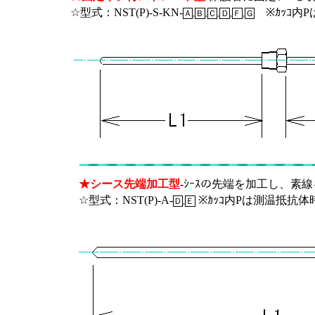
☆型式：NST(P)-S-KN-
※ｶｯｺ内P
Ａ
,
Ｂ
,
Ｃ
,
Ｄ
,
Ｆ
,
Ｇ
★シース先端加工型
-ｼｰｽの先端を加工し、素線
☆型式：NST(P)-A-
※ｶｯｺ内Pは測温抵抗体時型
Ｄ
,
Ｅ