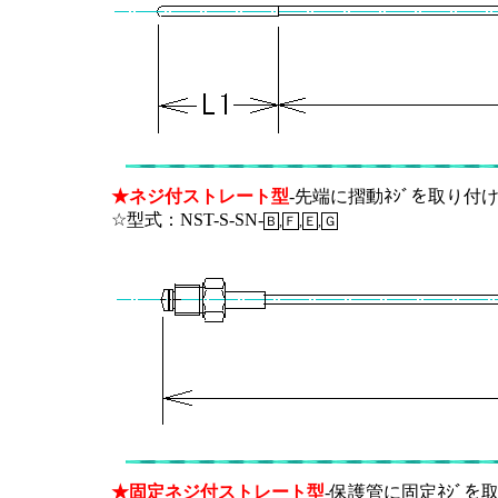
★ネジ付ストレート型
-先端に摺動ﾈｼﾞを取り付け
☆型式：NST-S-SN-
Ｂ
,
Ｆ
,
Ｅ
,
Ｇ
★固定ネジ付ストレート型
-保護管に固定ﾈｼﾞを