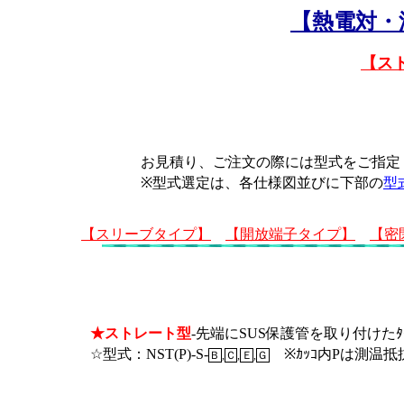
【熱電対・
【ス
お見積り、ご注文の際には型式をご指定
※型式選定は、各仕様図並びに下部の
型
【スリーブタイプ】
【開放端子タイプ】
【密
★ストレート型
-先端にSUS保護管を取り付けたﾀ
☆型式：NST
(P)-S-
※ｶｯｺ内Pは測温抵抗
Ｂ
,
Ｃ
,
Ｅ
,
Ｇ