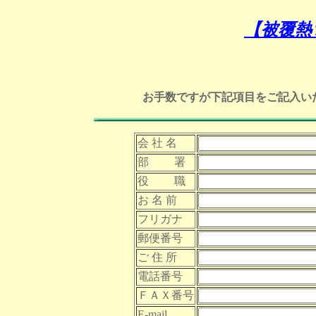
【被覆熱
お手数ですが下記項目をご記入い
会 社 名
部 署
役 職
お 名 前
フリガナ
郵便番号
ご 住 所
電話番号
ＦＡＸ番号
E-mail